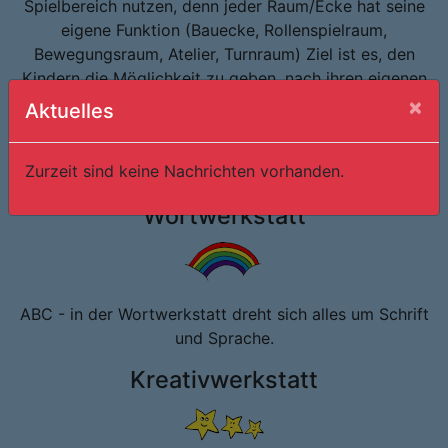
Spielbereich nutzen, denn jeder Raum/Ecke hat seine
eigene Funktion (Bauecke, Rollenspielraum,
Bewegungsraum, Atelier, Turnraum) Ziel ist es, den
Kindern die Möglichkeit zu geben, nach ihren eigenen
Wünschen und Interessen zu spielen und
×
Aktuelles
selbstständige Erfahrungen zu machen.
Zurzeit sind keine Nachrichten vorhanden.
Wortwerkstatt
ABC - in der Wortwerkstatt dreht sich alles um Schrift
und Sprache.
Kreativwerkstatt